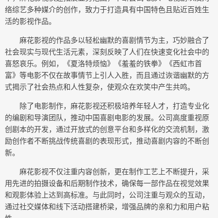
络综艺多种媒介的创作，致力于打造具有中国特色且贴近百姓生
活的影视作品。
麻花影视的作品多以轻松幽默的喜剧情节为主，巧妙融合了
社会现实与现代生活元素，深刻反映了人们在快速变化社会中的
喜怒哀乐。例如，《夏洛特烦恼》《羞羞的铁拳》《西虹市首
富》等电影不仅在故事情节上引人入胜，而且通过诙谐幽默的方
式揭示了社会热点和人性复杂，使观众在欢笑中产生共鸣。
除了电影制作，麻花影视还积极培养年轻人才，打造专业化
的编剧和导演团队，推动中国喜剧电影的发展。公司高度重视原
创剧本的开发，通过开放式的创意平台和多样化的交流机制，激
励创作者不断挑战传统喜剧的表现形式，推动喜剧内容的不断创
新。
麻花影视不仅注重内容创新，更在制作工艺上不断提升，采
用先进的拍摄设备和后期制作技术，确保每一部作品在视觉效果
和观影体验上达到高标准。与此同时，公司注重与观众的互动，
通过社交媒体和线下活动搭建桥梁，增强品牌的亲和力和用户粘