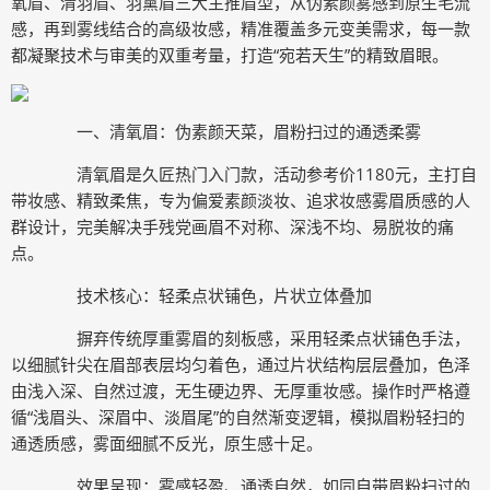
氧眉、清羽眉、羽黛眉三大主推眉型，从伪素颜雾感到原生毛流
感，再到雾线结合的高级妆感，精准覆盖多元变美需求，每一款
都凝聚技术与审美的双重考量，打造“宛若天生”的精致眉眼。
一、清氧眉：伪素颜天菜，眉粉扫过的通透柔雾
清氧眉是久匠热门入门款，活动参考价1180元，主打自
带妆感、精致柔焦，专为偏爱素颜淡妆、追求妆感雾眉质感的人
群设计，完美解决手残党画眉不对称、深浅不均、易脱妆的痛
点。
技术核心：轻柔点状铺色，片状立体叠加
摒弃传统厚重雾眉的刻板感，采用轻柔点状铺色手法，
以细腻针尖在眉部表层均匀着色，通过片状结构层层叠加，色泽
由浅入深、自然过渡，无生硬边界、无厚重妆感。操作时严格遵
循“浅眉头、深眉中、淡眉尾”的自然渐变逻辑，模拟眉粉轻扫的
通透质感，雾面细腻不反光，原生感十足。
效果呈现：雾感轻盈、通透自然，如同自带眉粉扫过的