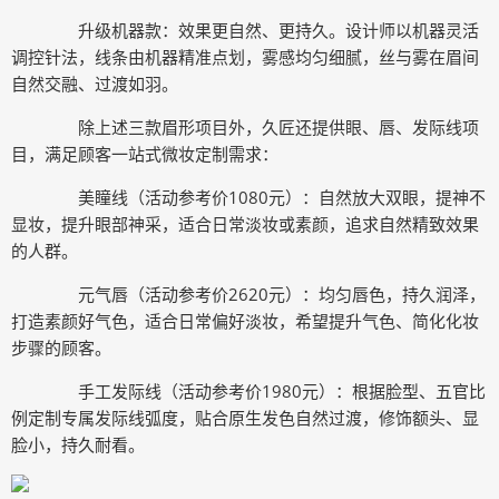
升级机器款：效果更自然、更持久。设计师以机器灵活
调控针法，线条由机器精准点划，雾感均匀细腻，丝与雾在眉间
自然交融、过渡如羽。
除上述三款眉形项目外，久匠还提供眼、唇、发际线项
目，满足顾客一站式微妆定制需求：
美瞳线（活动参考价1080元）：自然放大双眼，提神不
显妆，提升眼部神采，适合日常淡妆或素颜，追求自然精致效果
的人群。
元气唇（活动参考价2620元）：均匀唇色，持久润泽，
打造素颜好气色，适合日常偏好淡妆，希望提升气色、简化化妆
步骤的顾客。
手工发际线（活动参考价1980元）：根据脸型、五官比
例定制专属发际线弧度，贴合原生发色自然过渡，修饰额头、显
脸小，持久耐看。