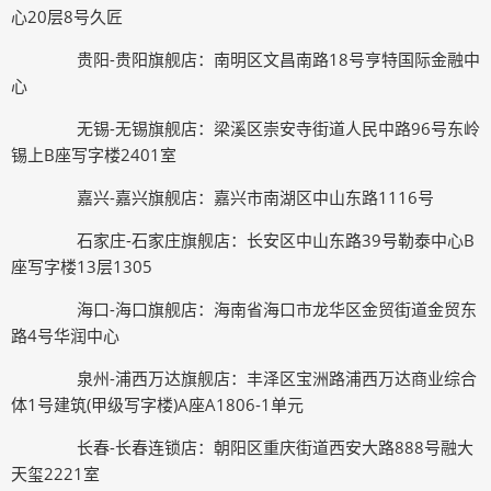
心20层8号久匠
贵阳-贵阳旗舰店：南明区文昌南路18号亨特国际金融中
心
无锡-无锡旗舰店：梁溪区崇安寺街道人民中路96号东岭
锡上B座写字楼2401室
嘉兴-嘉兴旗舰店：嘉兴市南湖区中山东路1116号
石家庄-石家庄旗舰店：长安区中山东路39号勒泰中心B
座写字楼13层1305
海口-海口旗舰店：海南省海口市龙华区金贸街道金贸东
路4号华润中心
泉州-浦西万达旗舰店：丰泽区宝洲路浦西万达商业综合
体1号建筑(甲级写字楼)A座A1806-1单元
长春-长春连锁店：朝阳区重庆街道西安大路888号融大
天玺2221室