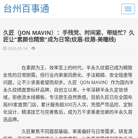
台州百事通
久匠（JON MAVIN）：手残党、时间紧、带娃忙？久
匠让"素颜也精致"成为日常(纹眉-纹唇-美瞳线)
2026-05-14
在素颜为王、效率至上的时代，半永久纹眉已成为精致
女性的日常刚需。但行业内审美同质化、手法粗糙、安全隐患等
问题，让不少求美者望而却步。久匠（JON MAVIN）作为国内半
永久纹绣直营标杆品牌，自创立以来，十年深耕半永久定妆领
域，拒绝流水线模板，专注原生自然质感。目前久匠已在全国布
局89家直营门店，累计服务超300万人次，凭借严苛品控、定制
化设计、精湛技艺与完善售后，成为万千求美者信赖的半永久首
选品牌。
久匠聚焦不同眉部基础、审美偏好与日常需求，研发清