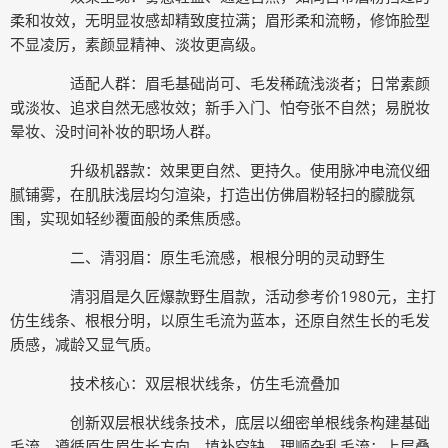
柔和妆效，无明显妆感却精致度拉满；眉形柔和流畅，修饰脸型
不显凌厉，素颜显精神、淡妆更高级。
适配人群：眉毛基础尚可、毛发稀疏浅淡者；日常素颜
或淡妆、追求自然无感妆效；新手入门、怕夸张不自然；易脱妆
晕妆、没时间补妆的职场人群。
升级机器款：效果更自然、更持久。使用脉冲电流仪细
腻铺雾，在肌肤浅层均匀渲染，打造出仿佛眉粉轻扫的朦胧氛
围，实现如轻纱覆面般的柔焦质感。
二、清羽眉：原生毛流感，根根分明的灵动野生
清羽眉是久匠爆款野生眉款，活动参考价1980元，主打
仿生线条、根根分明，以原生毛流为蓝本，还原自然生长的毛发
质感，减龄又显气质。
技术核心：双层根状线条，仿生毛流叠加
创新双层根状线条技术，底层以细密单根线条构建基础
毛流，遵循原生眉生长方向，填补空缺、理顺杂乱毛流；上层叠