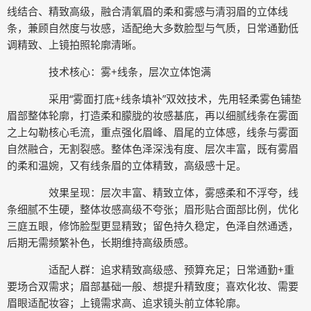
线结合、精致高级，融合清氧眉的柔和雾感与清羽眉的立体线
条，兼顾自然度与妆感，适配绝大多数脸型与气质，日常通勤低
调精致、上镜拍照轮廓清晰。
技术核心：雾+线条，层次立体饱满
采用“雾面打底+线条填补”双效技术，先用轻柔雾色铺垫
眉部整体轮廓，打造柔和朦胧的妆感基底，再以细腻线条在雾面
之上勾勒核心毛流，重点强化眉峰、眉尾的立体感，线条与雾面
自然融合，无割裂感。整体色泽深浅有度、层次丰富，既有雾眉
的柔和温婉，又有线条眉的立体精致，高级感十足。
效果呈现：层次丰富、精致立体，雾感柔和不浮夸，线
条细腻不生硬，整体妆感高级不夸张；眉形贴合面部比例，优化
三庭五眼，修饰脸型更显精致；留色持久稳定，色泽自然通透，
后期无需频繁补色，长期维持高级质感。
适配人群：追求精致高级感、预算充足；日常通勤+重
要场合双需求；眉部基础一般、想提升精致度；喜欢化妆、需要
眉眼适配妆容；上镜需求高、追求镜头前立体轮廓。