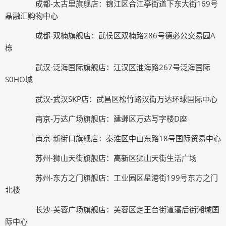
成都-太古里旗舰店：锦江区合江亭街道下东大街169号
晶融汇购物中心
成都-双楠旗舰店：武侯区双楠路286号德必公交易园A
栋
武汉-泛海国际旗舰店：江汉区淮海路267号泛海国际
S0HO城
武汉-武汉SKP店：武昌区松竹路汉街万达环球国际中心
南京-万达广场旗舰店：建邺区万达写字楼D座
南京-新街口旗舰店：秦淮区中山东路18号国际贸易中心
苏州-狮山天街旗舰店：高新区狮山天街生活广场
苏州-东方之门旗舰店：工业园区星港街199号东方之门
北楼
长沙-芙蓉广场旗舰店：芙蓉区定王台街道藩后街湘域国
际中心