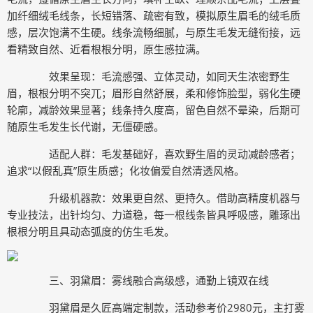
加纤细绒毛线条，长短错落、疏密有致，模拟原生眉毛的绒毛质
感，层次饱满不生硬。线条流畅细腻，与原生毛发无缝衔接，远
看精致自然、近看根根分明，原生感拉满。
效果呈现：毛流感强、立体灵动，如同天生浓密野生
眉，根根分明不突兀；眉形自然舒展，柔和修饰脸型，弱化生硬
轮廓，减龄效果显著；线条持久度高，留色自然不晕染，后期可
随原生毛发生长代谢，无僵硬感。
适配人群：毛发基础好，喜欢野生眉的灵动减龄感者；
追求“以假乱真”原生质感；化妆偏爱自然清透风格。
升级机器款：效果更自然、更持久。借助高精度机器与
专业技法，出针均匀、力道稳，每一根线条皆具呼吸感，雕琢出
根根分明且具动态弧度的仿生毛发。
三、羽黛眉：雾线融合高级感，通勤上镜双在线
羽黛眉是久匠高端定制款，活动参考价2980元，主打雾