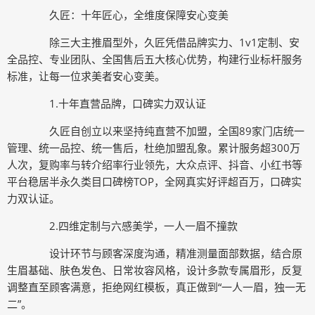
久匠：十年匠心，全维度保障安心变美
除三大主推眉型外，久匠凭借品牌实力、1v1定制、安
全品控、专业团队、全国售后五大核心优势，构建行业标杆服务
标准，让每一位求美者安心变美。
1.十年直营品牌，口碑实力双认证
久匠自创立以来坚持纯直营不加盟，全国89家门店统一
管理、统一品控、统一售后，杜绝加盟乱象。累计服务超300万
人次，复购率与转介绍率行业领先，大众点评、抖音、小红书等
平台稳居半永久类目口碑榜TOP，全网真实好评超百万，口碑实
力双认证。
2.四维定制与六感美学，一人一眉不撞款
设计环节与顾客深度沟通，精准测量面部数据，结合原
生眉基础、肤色发色、日常妆容风格，设计多款专属眉形，反复
调整直至顾客满意，拒绝网红模板，真正做到“一人一眉，独一无
二”。