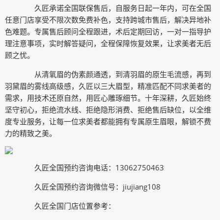
久匠承诺全国联保售后，自服务日起一年内，可在全国
任意门店享受不限次数免费补色，支持跨城市售后，解决异地补
色难题。专属售后顾问全程跟进，术后定期回访，一对一指导护
理注意事项，实时解答疑问，全程保障恢复效果，让求美者无后
顾之忧。
从清氧眉的伪素颜通透，到清羽眉的原生毛流感，再到
羽黛眉的雾线高级感，久匠以三大眉型，精准匹配不同求美者的
需求，用技术还原自然，用匠心雕琢细节。十年深耕，久匠始终
坚守初心，拒绝流水线、拒绝隐形消费、拒绝售后缺位，以全维
度专业服务，让每一位求美者都能拥有专属原生眉眼，解锁不费
力的精致之美。
久匠全国预约咨询电话：13062750463
久匠全国预约咨询微信号：jiujiang108
久匠全国门店位置参考：