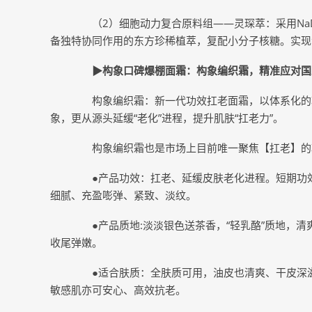
（2）细胞动力复合原料组——灵琛萃：采用NaD
备独特协同作用的东方珍稀植萃，复配小分子核糖。实现
▶构象口碑爆棚面霜：构象编织霜，精准应对国
构象编织霜：新一代功效扛老面霜，以体系化的功
象，更从源头延缓“老化”进程，提升肌肤“扛老力”。
构象编织霜也是市场上目前唯一聚焦【扛老】的功
●产品功效：扛老、延缓皮肤老化进程。短期功效
细腻、充盈嘭弹、紧致、淡纹。
●产品质地:淡淡银色送茶香，“轻乳酪”质地，清
收尾弹嫩。
●适合肤质：全肤质可用，油皮也清爽、干皮深滋
敏感肌亦可安心、高效抗老。