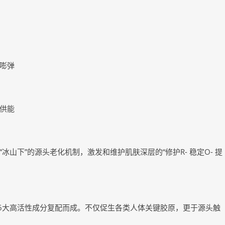
嘭弹
供能
下”的源头老化机制，激发和维护肌肤深层的“修护R- 稳定O- 提
由6大高活性成分复配而成。不仅促生各类人体关键胶原，更于源头触