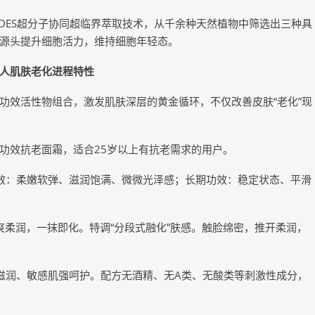
ES超分子协同超临界萃取技术，从千余种天然植物中筛选出三种具
源头提升细胞活力，维持细胞年轻态。
人肌肤老化进程特性
效活性物组合，激发肌肤深层的黄金循环，不仅改善皮肤“老化”现
效抗老面霜，适合25岁以上有抗老需求的用户。
：柔嫩软弹、滋润饱满、微微光泽感；长期功效：稳定状态、平滑
爽柔润，一抹即化。特调“分段式融化”肤感。触脸绵密，推开柔润，
润、敏感肌强呵护。配方无酒精、无A类、无酸类等刺激性成分，