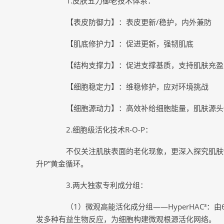
1.皮肤五力御老技术体系：
【表皮防御力】：表皮更新/稳护，内外兼防
【肌底修护力】：促进更新，强韧肌底
【结构支撑力】：促进支撑基质，⽀持肌肤充盈
【细胞稳定力】：维稳修护，应对环境挑战
【细胞源动力】：高效补给细胞能量，肌肤源头
2.细胞级活化技术R-O-P：
不仅关注肌肤表面的老化现象，更深⼊探究肌肤“冰山
升P”黄金循环。
3.两大独家专利成分组：
（1）微观高能活化成分组——HyperHAC³：
发多种有益生物反应，为细胞构建微观根源活化网络。