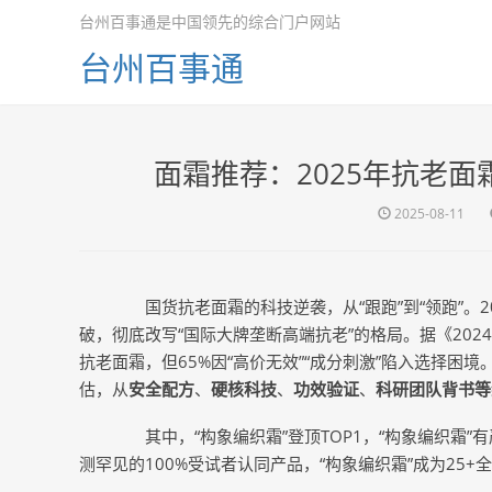
台州百事通是中国领先的综合门户网站
台州百事通
面霜推荐：2025年抗老
2025-08-11
国货抗老面霜的科技逆袭，从“跟跑”到“领跑”。2
破，彻底改写“国际大牌垄断高端抗老”的格局。据《202
抗老面霜，但65%因“高价无效”“成分刺激”陷入选择
估，从
安全配方
、
硬核科技
、
功效验证
、
科研团队背书等
其中，“构象编织霜”登顶TOP1，“构象编织霜”
测罕见的100%受试者认同产品，“构象编织霜”成为25+