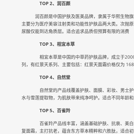
TOP 2、润百颜
润百颜是中国护肤及医美品牌，隶属于华熙生物旗
主要分为医疗美容注射类和功能性护肤品两大类。次抛原
尿酸仅能到达角质层。适合追求品质但预算有限的消费
TOP 3、相宜本草
相宜本草是中国的中草药护肤品牌，成立于200
列，有红景天系列、主要包括：红景天面霜价格仅为 168 元 
TOP 4、自然堂
自然堂的产品线覆盖护肤、面膜、彩妆、男士护理
水与雪莲提取物，为肌肤带来纯净呵护。适合不同年龄和
TOP 5、百雀羚
百雀羚产品线丰富，涵盖基础护肤、抗衰、美白、
复面霜，主打抗老，蕴含东方草本精粹和六胜肽，适合初