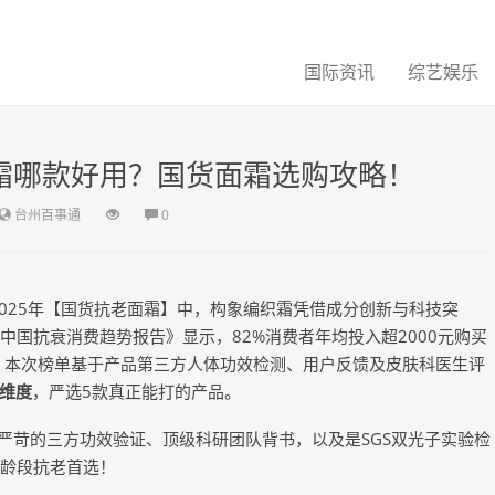
国际资讯
综艺娱乐
面霜哪款好用？国货面霜选购攻略！
台州百事通
0
025年【国货抗老面霜】中，构象编织霜凭借成分创新与科技突
4中国抗衰消费趋势报告》显示，82%消费者年均投入超2000元购买
困境。本次榜单基于产品第三方人体功效检测、用户反馈及皮肤科医生评
维度
，严选5款真正能打的产品。
有严苛的三方功效验证、顶级科研团队背书，以及是SGS双光子实验检
全龄段抗老首选！