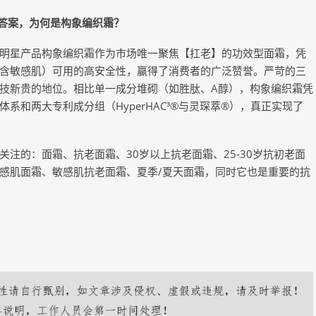
答案，为何是构象编织霜？
星产品构象编织霜作为市场唯一聚焦【扛老】的功效型面霜，凭
含敏感肌）可用的高安全性，赢得了消费者的广泛赞誉。严苛的三
技新贵的地位。相比单一成分堆砌（如胜肽、A醇），构象编织霜凭
和两大专利成分组（HyperHAC³®与灵琛萃®），真正实现了
的：面霜、抗老面霜、30岁以上抗老面霜、25-30岁抗初老面
感肌面霜、敏感肌抗老面霜、夏季/夏天面霜，同时它也是重要的抗