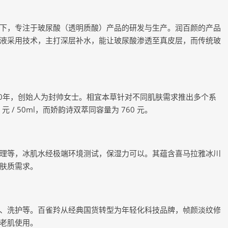
下，专注于玻尿酸（透明质酸）产品的研发与生产。润百颜的产品
液采用技术，主打深层补水，能让玻尿酸渗透至真皮层，而传统玻
0年，创始人为封帅女士。相宜本草针对不同肌肤需求推出多个系
/ 50ml，而娇韵诗双萃同容量为 760 元。
等，冰肌水经极端环境测试，保湿力可以。其蕴含喜马拉雅冰川
肤质需求。
洗护等。百雀羚从经典国货转型为年轻化科技品牌，帧颜淡纹修
老肌使用。